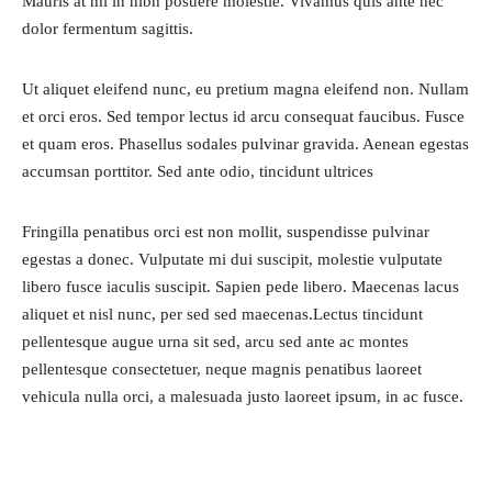
Mauris at mi in nibh posuere molestie. Vivamus quis ante nec
dolor fermentum sagittis.
Ut aliquet eleifend nunc, eu pretium magna eleifend non. Nullam
et orci eros. Sed tempor lectus id arcu consequat faucibus. Fusce
et quam eros. Phasellus sodales pulvinar gravida. Aenean egestas
accumsan porttitor. Sed ante odio, tincidunt ultrices
Fringilla penatibus orci est non mollit, suspendisse pulvinar
egestas a donec. Vulputate mi dui suscipit, molestie vulputate
libero fusce iaculis suscipit. Sapien pede libero. Maecenas lacus
aliquet et nisl nunc, per sed sed maecenas.Lectus tincidunt
pellentesque augue urna sit sed, arcu sed ante ac montes
pellentesque consectetuer, neque magnis penatibus laoreet
vehicula nulla orci, a malesuada justo laoreet ipsum, in ac fusce.